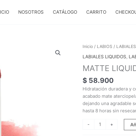
ICIO
NOSOTROS
CATÁLOGO
CARRITO
CHECKO
MATTE
Inicio
/
LABIOS
/
LABIALES
LIQUID
LABIALES LIQUIDOS
,
LA
LIPSTICK
MATTE LIQUID
02
cantidad
$
58.900
Hidratación duradera y c
acabado mate aterciopela
dejando una agradable se
hasta 8 horas sin resecar
-
+
Añ